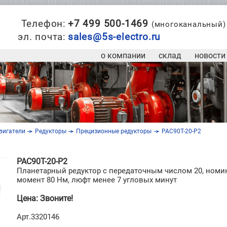
Телефон:
+7 499 500-1469
(многоканальный)
эл. почта:
sales@5s-electro.ru
о компании
склад
новости
вигатели
Редукторы
Прецизионные редукторы
PAC90T-20-P2
PAC90T-20-P2
Планетарный редуктор с передаточным числом 20, ном
момент 80 Нм, люфт менее 7 угловых минут
Цена: Звоните!
Арт.3320146