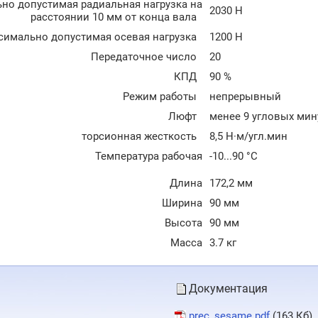
но допустимая радиальная нагрузка на
2030 Н
расстоянии 10 мм от конца вала
симально допустимая осевая нагрузка
1200 Н
Передаточное число
20
КПД
90 %
Режим работы
непрерывный
Люфт
менее 9 угловых мин
торсионная жесткость
8,5 Н·м/угл.мин
Температура рабочая
-10...90 °C
Длина
172,2 мм
Ширина
90 мм
Высота
90 мм
Масса
3.7 кг
Документация
prec_sesame.pdf
(163 Кб)