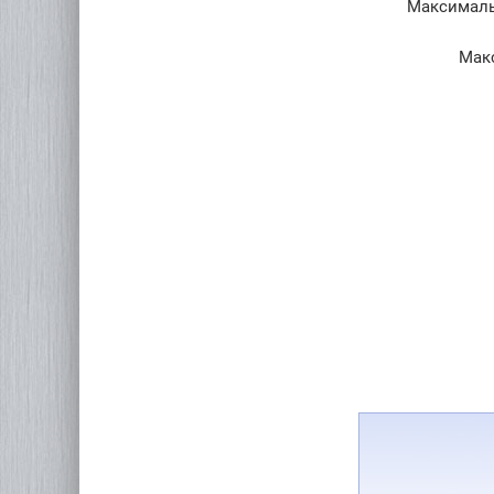
Максималь
Мак