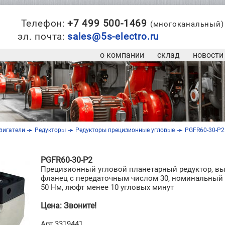
Телефон:
+7 499 500-1469
(многоканальный)
эл. почта:
sales@5s-electro.ru
о компании
склад
новости
вигатели
Редукторы
Редукторы прецизионные угловые
PGFR60-30-P2
PGFR60-30-P2
Прецизионный угловой планетарный редуктор, 
фланец с передаточным числом 30, номинальный
50 Нм, люфт менее 10 угловых минут
Цена: Звоните!
Арт.3319441